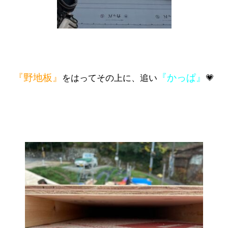
『野地板』
『かっぱ』
をはってその上に、追い
💗