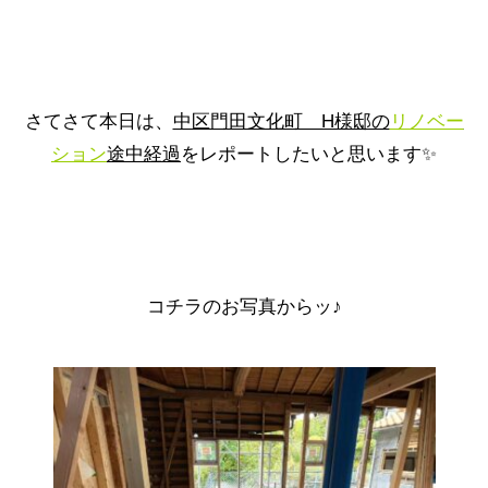
さてさて本日は、
中区門田文化町 H様邸の
リノベー
ション
途中経過
をレポートしたいと思います✨
コチラのお写真からッ♪