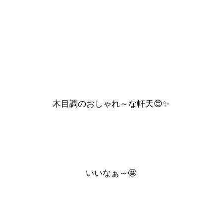
木目調のおしゃれ～な軒天😍✨
いいなぁ～🤩