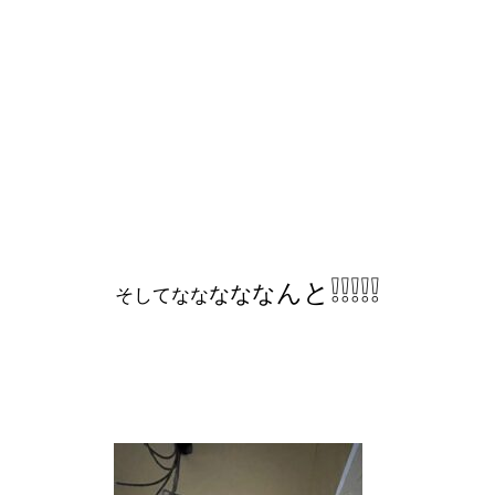
❕❕❕❕❕
と
ん
な
な
な
な
そしてな