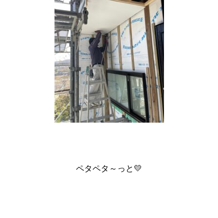
ペタペタ～っと💛