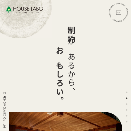
制約
があるから、
おもしろい。
© RENOVELABO Co.,Ltd.