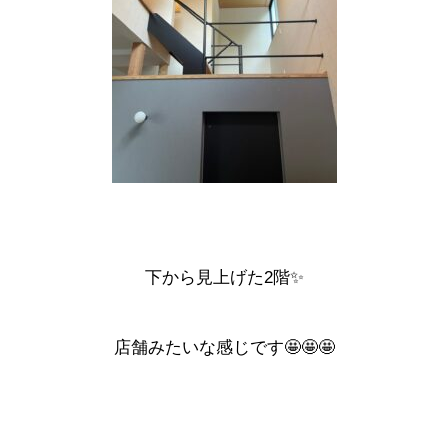
下から見上げた2階✨
店舗みたいな感じです🤩🤩🤩