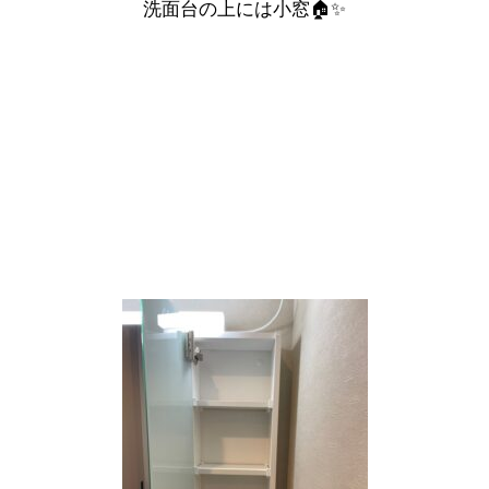
洗面台の上には小窓🏠✨