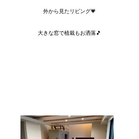
外から見たリビング💗
大きな窓で植栽もお洒落🎵