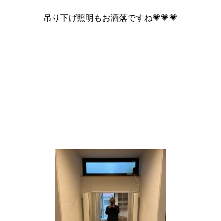
吊り下げ照明もお洒落ですね💗💗💗