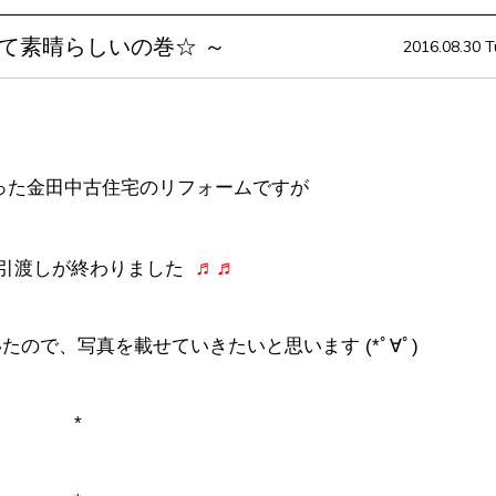
ムって素晴らしいの巻☆ ～
2016.08.30 T
った金田中古住宅のリフォームですが
♬♬
引渡しが終わりました
ので、写真を載せていきたいと思います (*ﾟ∀ﾟ)
*