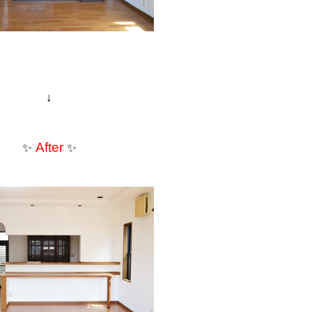
↓
After
✨
✨