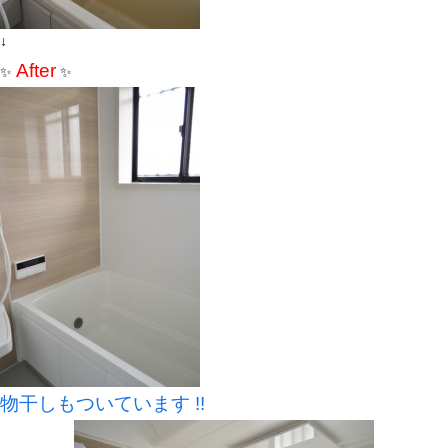
↓
After
✨
✨
物干しもついています !!