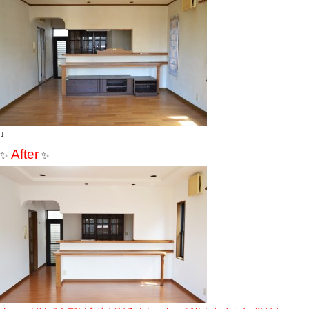
↓
After
✨
✨