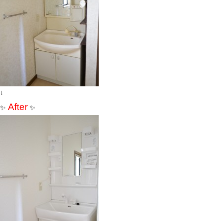
↓
After
✨
✨