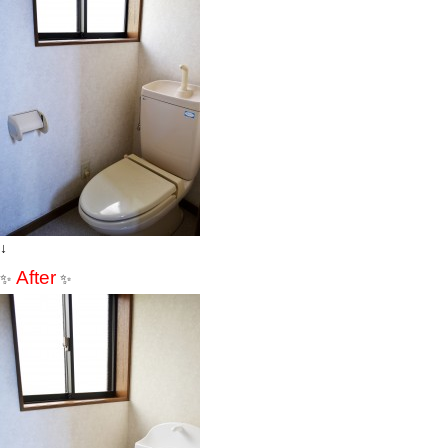
↓
After
✨
✨