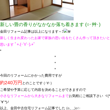
新しい畳の香りがなかなか落ち着きます (○･艸･)
金田リフォーム記事は以上になります～⤴
新しく生まれ変わったお家で家族の思い出をたくさん作って頂きたいと
ﾟ+.(･∀･).+ﾟ
思います
*
*
*
*
今回のリフォームにかかった費用ですが
約240万円
とのことです
(･∀･)
ご希望や予算に応じて内容を決めることができますので
小さなリフォームから大きなリフォームまで
お
気軽にご相談下さい ヾ(*
´∀`*)ﾉ
以上、金田中古住宅リフォーム記事でした
(o_ _)o✨