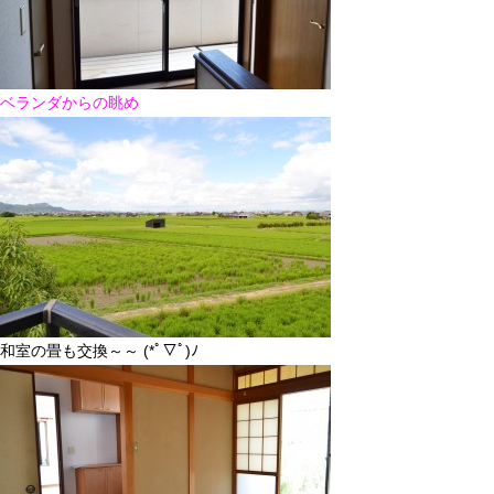
ベランダからの眺め
和室の畳も交換～～ (*ﾟ▽ﾟ)ﾉ