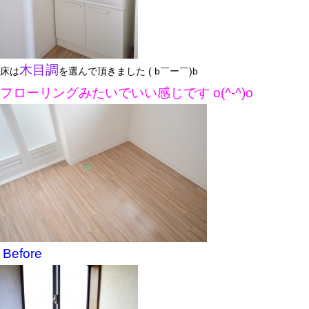
木目調
床は
を選んで頂きました ( b￣ー￣)b
フローリングみたいでいい感じです o(^-^)o
Before