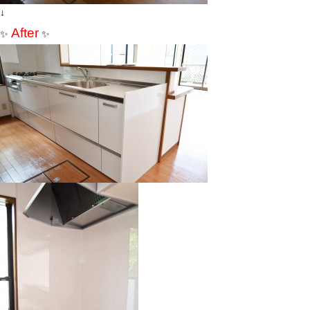
↓
After
✨
✨