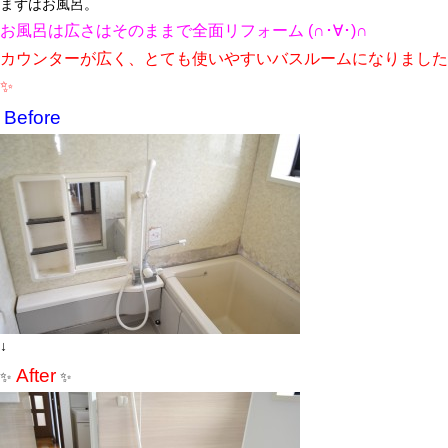
まずはお風呂。
お風呂は広さはそのままで全面リフォーム (∩･∀･)∩
カウンターが広く、とても使いやすいバスルームになりました
✨
Before
↓
After
✨
✨