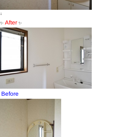
↓
After
✨
✨
Before