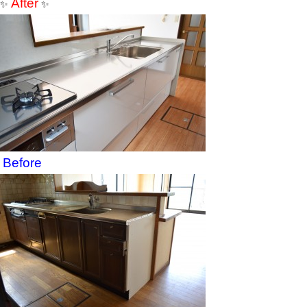
After
✨
✨
Before