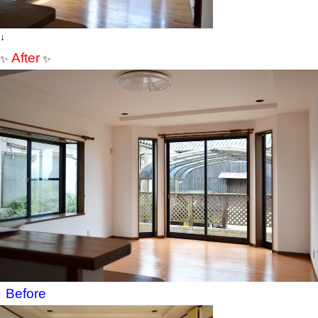
↓
After
✨
✨
Before