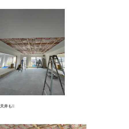
天井も❕❕