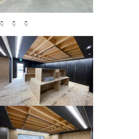
👇 👇 👇