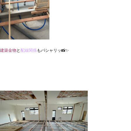
建築金物
と
配線関係
もパシャリッ📸✨