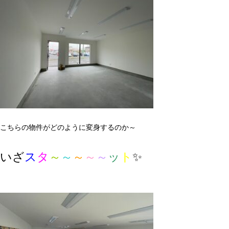
こちらの物件がどのように変身するのか～
いざ
ス
タ
～
～
～
～
～
ッ
ト
✨