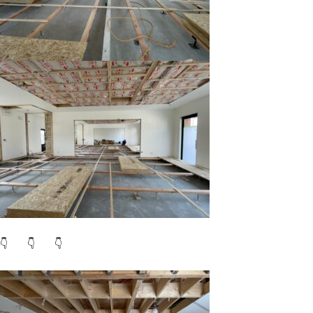
👇 👇 👇