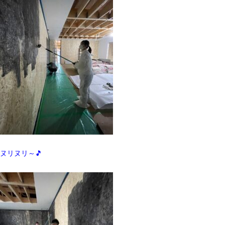
ヌリヌリ～🎵