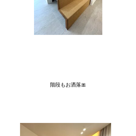
階段もお洒落🎀