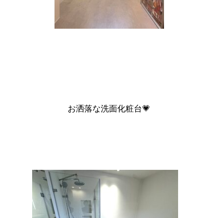
お洒落な洗面化粧台💗