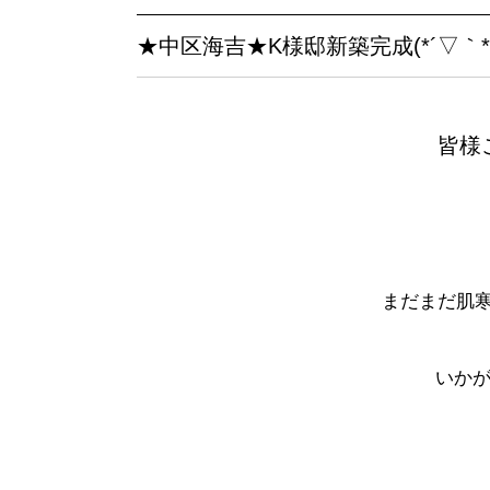
★中区海吉★K様邸新築完成(*´▽｀*)
皆様
まだまだ肌
いかが