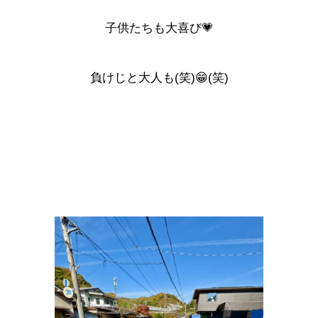
子供たちも大喜び💗
負けじと大人も(笑)😁(笑)