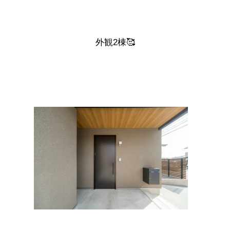
外観2棟🥰