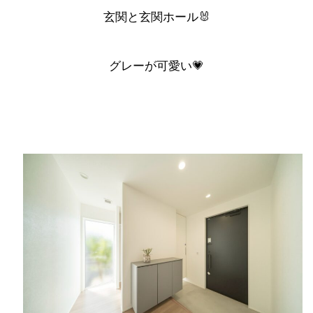
玄関
と
玄関ホール
🐰
グレーが可愛い💗