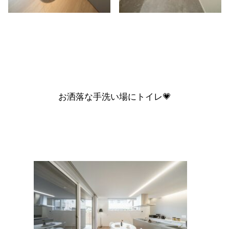
お洒落な
手洗い場
に
トイレ
💗