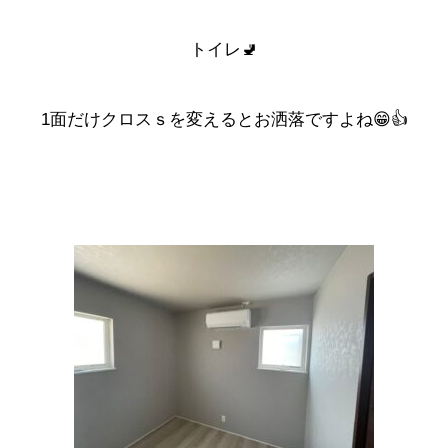
トイレ🚽
1面だけクロスｓを変えるとお洒落ですよね😁👍