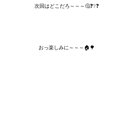
次回はどこだろ～～～🤔❓❔❓
おっ楽しみに～～～🏠🌳