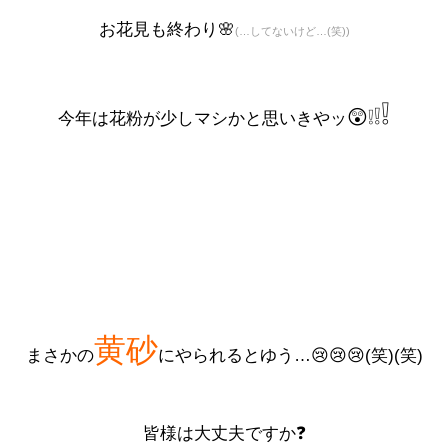
お花見も終わり🌸
(…してないけど…(笑))
❕
❕
❕
😲
今年は
花粉
が少しマシかと思いきやッ
黄砂
まさかの
にやられるとゆう…😢😢😢(笑)(笑)
皆様は大丈夫ですか❓