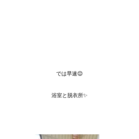
では早速😌
浴室
と
脱衣所
✨