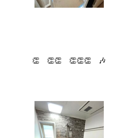
👏 👏👏 👏👏👏 🎶