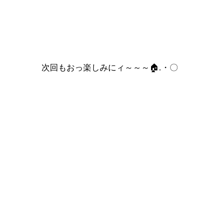
次回もおっ楽しみにィ～～～🏠.・〇