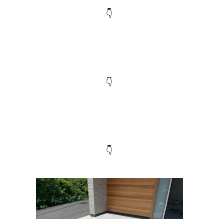
👇
👇
👇