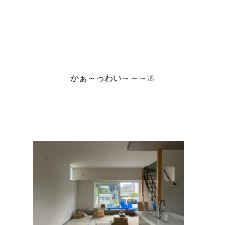
かぁ～っわい～～～❕❕❕