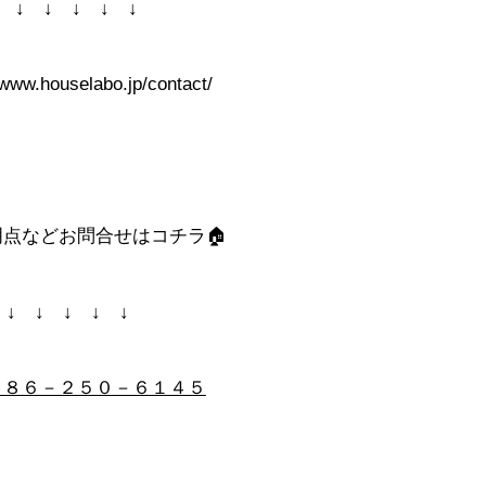
↓ ↓ ↓ ↓ ↓
/www.houselabo.jp/contact/
明点などお問合せはコチラ🏠
↓ ↓ ↓ ↓ ↓
０８６－２５０－６１４５