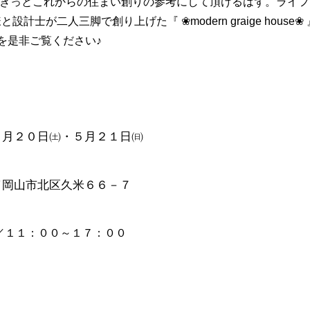
きっとこれからの住まい創りの参考にして頂けるはず。ライフ
様と設計士が二人三脚で創り上げた『
❀modern graige
house
❀
を是非ご覧ください♪
５月２０日㈯・５月２１日㈰
／岡山市北区久米６６－７
／１１：００～１７：００