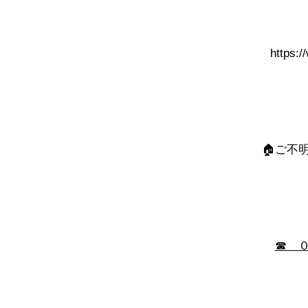
https:/
🏠ご不
☎ 