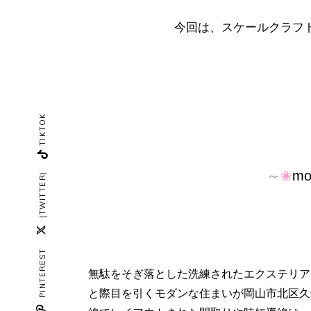
今回は、スケールクラフト
TIKTOK
～
❀
mo
(TWITTER)
PINTEREST
無駄をそぎ落とした洗練されたエクステリア
と際目を引くモダンな住まいが岡山市北区久