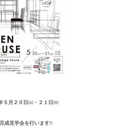
年５月２０日㈯・２１日㈰
完成見学会を行います❕❕