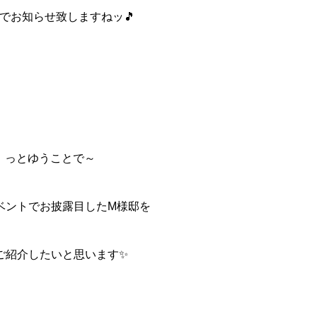
でお知らせ致しますねッ
🎵
っとゆうことで～
ベントでお披露目した
M様邸
を
ご紹介したいと思います
✨