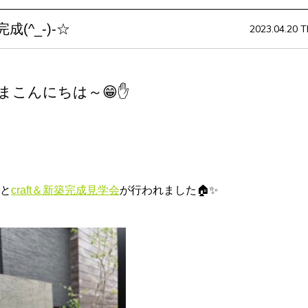
^_-)-☆
2023.04.20 T
まこんにちは～😁✋
日と
craft＆新築完成見学会
が行われました
🏠✨