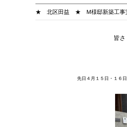
★ 北区田益 ★ M様邸新築工事完成(
皆さ
先日４月１５日・１６