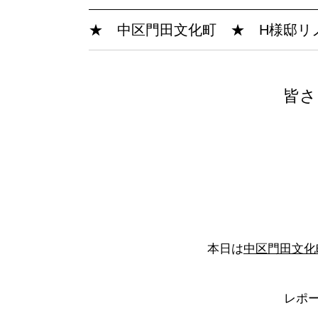
★ 中区門田文化町 ★ H様邸リ
皆さ
中区門田文化
本日は
レポー