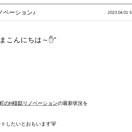
ノベーション♪
2023.04.01 S
まこんにちは～✋”
町のH様邸
リノベーション
の最新状況を
トしたいとおもいます🐻