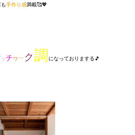
床も
手作り感
満載🥰💖
調
ク
チ
パ
ー
ッ
になっておりまする🎵
ワ