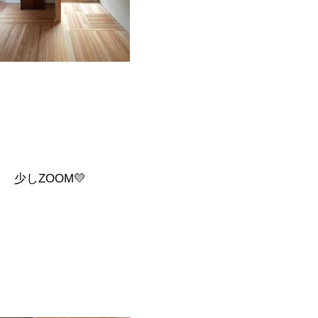
少しZOOM💛