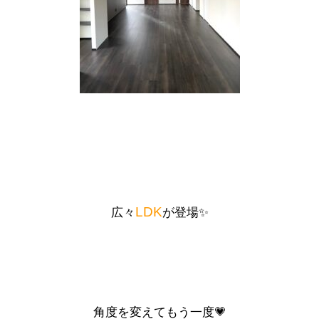
LDK
広々
が登場✨
角度を変えてもう一度💗