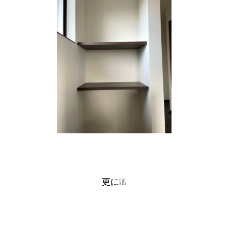
更に❕❕❕