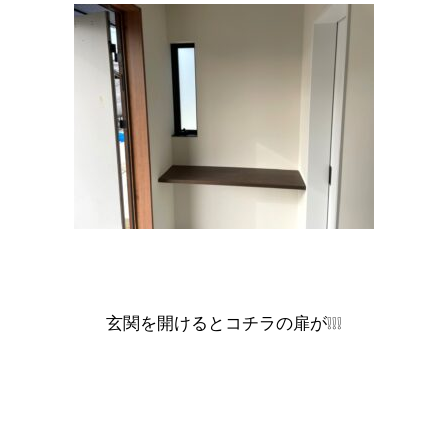
玄関を開けるとコチラの扉が❕❕❕