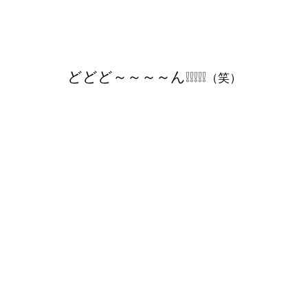
どどど～～～～ん❕❕❕❕❕
（笑）