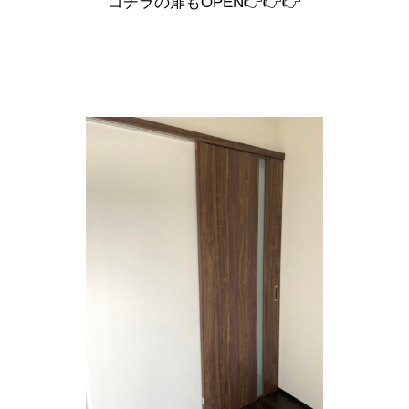
コチラの扉もOPEN👉👉👉