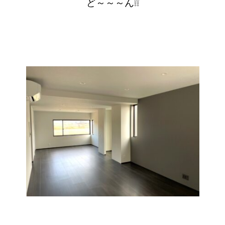
ど～～～ん❕❕