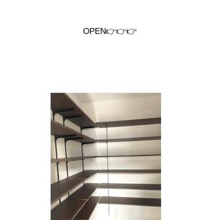
OPEN👉👉👉