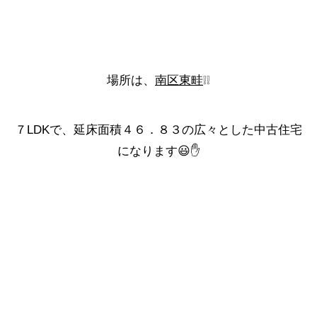
場所は、
南区東畦
❕❕
７LDK
で、
延床面積４６．８３
の広々とした中古住宅
になります😃✋