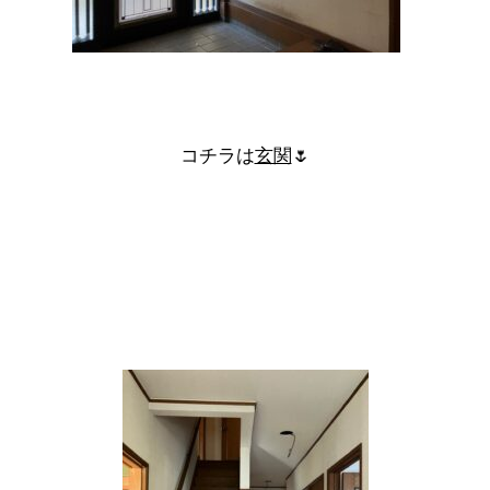
コチラは
玄関
🌷