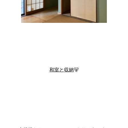
和室と収納
🐻