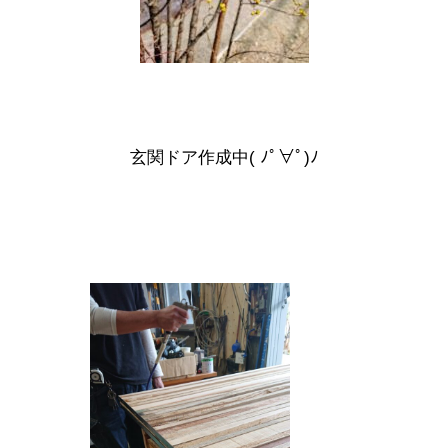
玄関ドア作成中( ﾉﾟ∀ﾟ)ﾉ