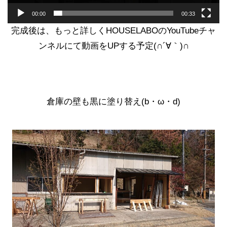
ー
00:00
00:33
完成後は、もっと詳しくHOUSELABOのYouTubeチャ
ンネルにて動画をUPする予定(∩´∀｀)∩
倉庫の壁も黒に塗り替え(b・ω・d)