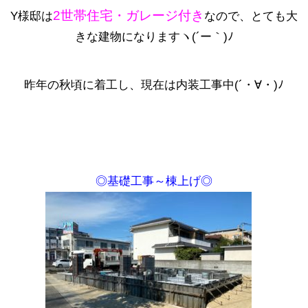
2世帯住宅・ガレージ付き
Y様邸は
なので、とても大
きな建物になりますヽ(´ー｀)ﾉ
昨年の秋頃に着工し、現在は内装工事中(´・∀・)ﾉ
◎基礎工事～棟上げ◎