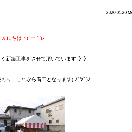
2020.01.20 M
こんにちはヽ(´ー｀)ﾉ
く新築工事をさせて頂いています💨💨
り、これから着工となります( ﾉﾟ∀ﾟ)ﾉ