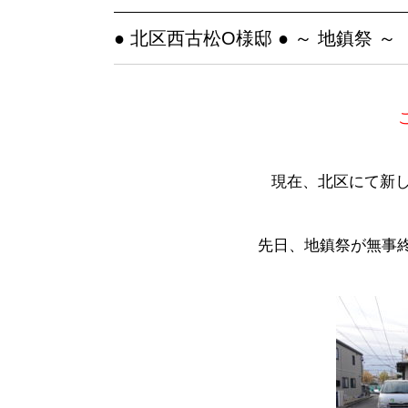
● 北区西古松O様邸 ● ～ 地鎮祭 ～
現在、北区にて新し
先日、地鎮祭が無事終わ