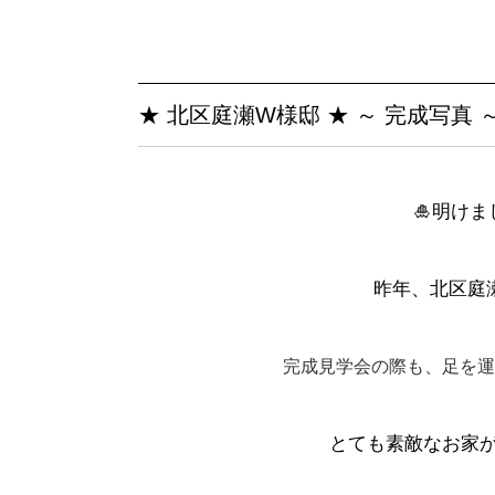
★ 北区庭瀬W様邸 ★ ～ 完成写真 
🎍明け
昨年、北区庭瀬
完成見学会の際も、足を運
とても素敵なお家