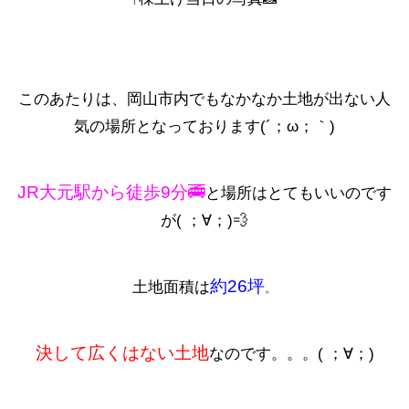
このあたりは、岡山市内でもなかなか土地が出ない人
気の場所となっております(´；ω；｀)
JR大元駅から徒歩9分🚎
と場所はとてもいいのです
が( ；∀；)💨
約26坪
土地面積は
。
決して広くはない
土地
なのです。。。( ；∀；)