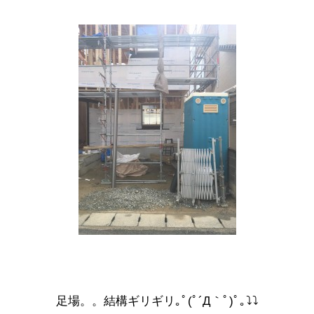
足場。。結構ギリギリ｡ﾟ(ﾟ´Д｀ﾟ)ﾟ｡⤵⤵