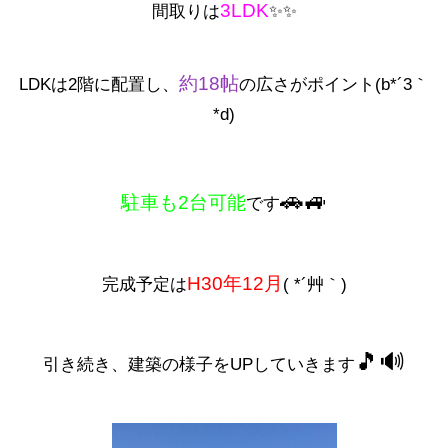
3LDK
間取りは
✨✨
約18帖
LDKは2階に配置し、
の広さがポイント(b*´3｀
*d)
🚗🚙
駐車も2台可能
です
H30年12月
完成予定は
( *´艸｀)
🎵🔊
引き続き、建築の様子をUPしていきます