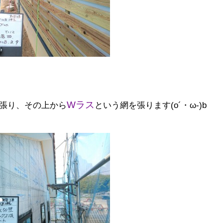
Wラス
張り、その上から
という網を張ります(o´・ω-)b