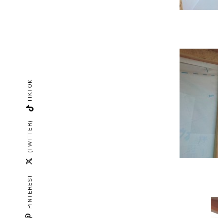
TIKTOK
(TWITTER)
PINTEREST