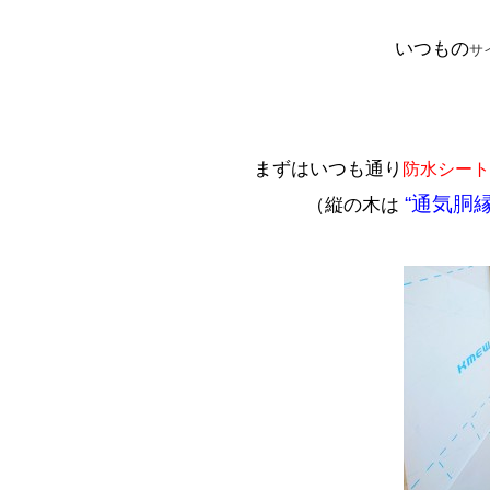
いつもの
サ
まずはいつも通り
防水シート
“通気胴縁
（縦の木は