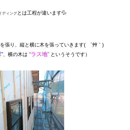
とは工程が違います💦
イディング
を張り、縦と横に木を張っていきます( ´艸｀)
”
“ラス地”
、横の木は
というそうです）