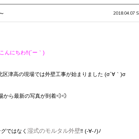
～
2018.04.07 S
こんにちわ‼(´ー｀)
区津高の現場では外壁工事が始まりました (σ´∀｀)σ
場から最新の写真が到着💨💨
湿式のモルタル外壁
ングではなく
‼ (-∀-ﾉ)ﾉ