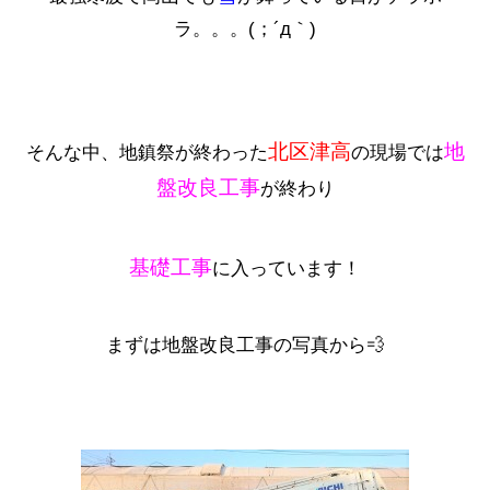
ラ。。。(；´д｀)
北区津高
地
そんな中、地鎮祭が終わった
の現場では
盤改良工事
が終わり
基礎工事
に入っています！
まずは地盤改良工事の写真から💨