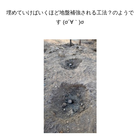
埋めていけばいくほど地盤補強される工法？のようで
す (σ´∀｀)σ