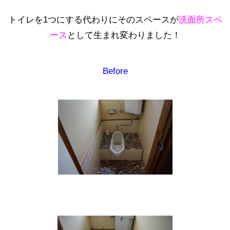
トイレを1つにする代わりにそのスペースが
洗面所スペ
ース
として生まれ
変
わりました！
Before