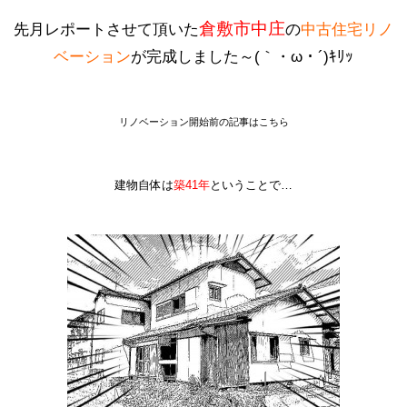
倉敷市中庄
先月レポートさせて頂いた
の
中古住宅リノ
ベーション
が完成しました～(｀・ω・´)ｷﾘｯ
リノベーション開始前の記事は
こちら
建物自体は
築41年
ということで…