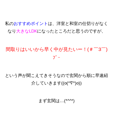
私の
おすすめポイント
は、洋室と和室の仕切りがなく
なり
大きなLDK
になったところだと思うのですが、
間取りはいいから早く中が見たいー！(＃￣З￣)
ﾌﾞｰ
という声が聞こえてきそうなので玄関から順に早速紹
介していきます((o(^∇^)o))
まず玄関は…(*^^*)