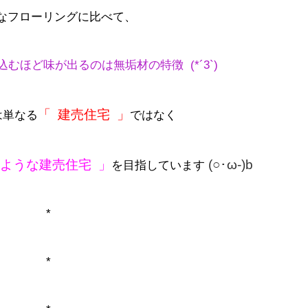
なフローリングに比べて、
込むほど味が出る
のは無垢材の特徴 (*´3`)
「 建売住宅 」
は単なる
ではなく
のような建売住宅 」
(○･ω-)b
を目指しています
*
*