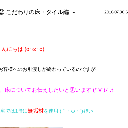
② こだわりの床・タイル編 ～
2016.07.30 S
んにちは (о･ω･о)
お客様へのお引渡しが終わっているのですが
についてお伝えしたいと思います (*´∀`)ﾉ ♬
無垢材
宅では1階に
を使用 (｀・ω・´)ｷﾘﾘｯ