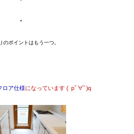
*
*
りのポイントはもう一つ。
フロア仕様
になっています ( pﾟ∀ﾟ)q