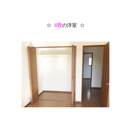
☆
6畳
の洋室 ☆