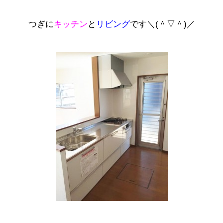
つぎに
キッチン
と
リビング
です＼(＾▽＾)／