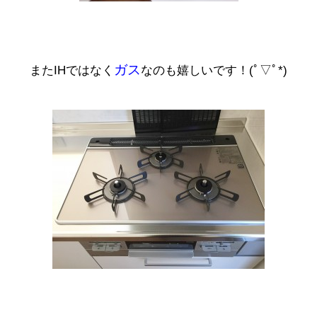
ガス
またIHではなく
なのも嬉しいです！(ﾟ▽ﾟ*)