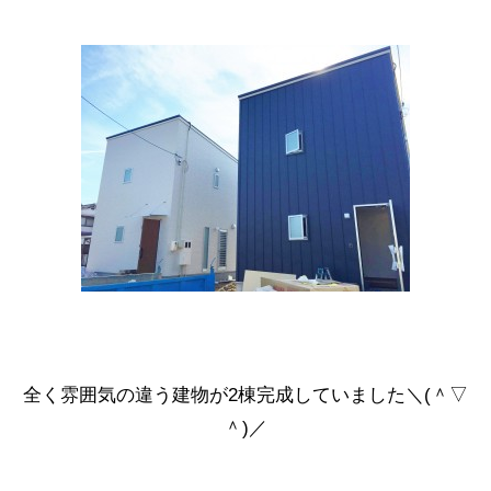
全く雰囲気の違う建物が2棟完成していました＼(＾▽
＾)／