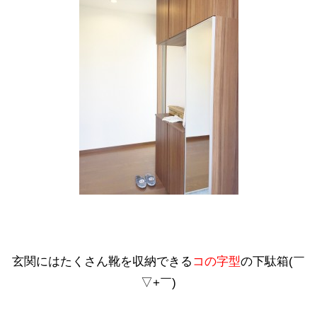
玄関にはたくさん靴を収納できる
コの字型
の下駄箱(￣
▽+￣)