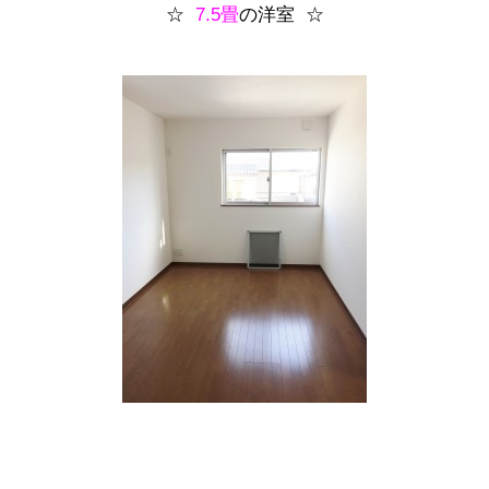
☆
7.5畳
の洋室 ☆