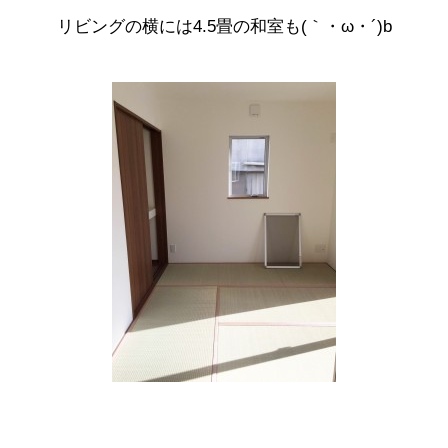
リビングの横には4.5畳の和室も(｀・ω・´)b