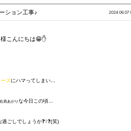
ーション工事♪
2024.06.07 F
皆様こんにちは😁✋
チーズ
にハマってしまい…
な今日この頃…
右肩あがり
過ごしでしょうか❓❔❓(笑)