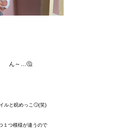
ん～…🤔
イルと睨めっこ🙄(笑)
つ１つ模様が違うので