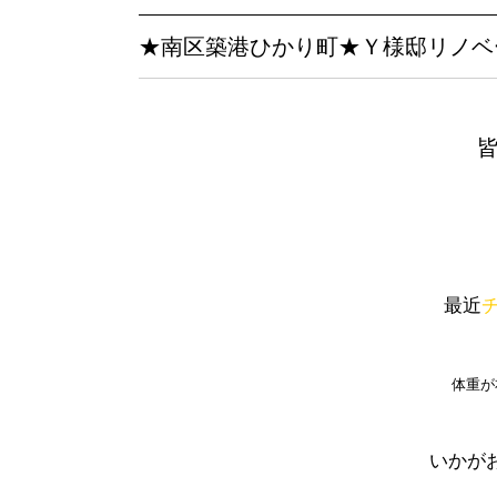
★南区築港ひかり町★Ｙ様邸リノベ
最近
体重が
いかがお