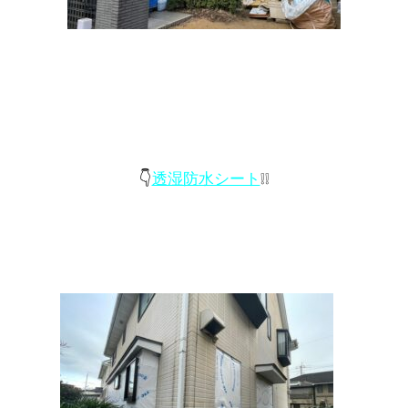
👇
透湿防水シート
❕❕