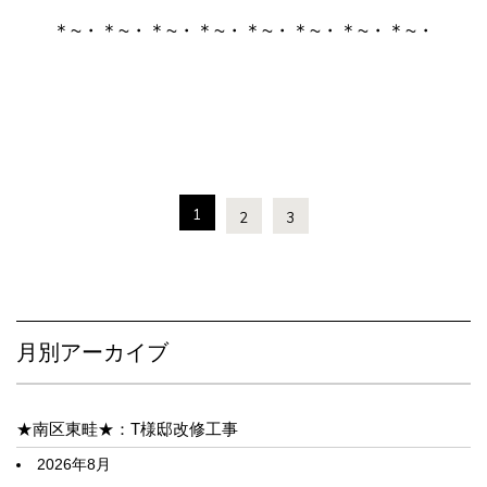
＊~・＊~・＊~・＊~・＊~・＊~・＊~・＊~・
1
2
3
月別アーカイブ
★南区東畦★：T様邸改修工事
2026年8月