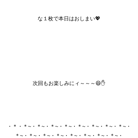
な１枚で本日はおしまい💖
次回もお楽しみにィ～～～😄✋
・＊・＊~・＊~・＊~・＊~・＊~・＊~・＊~・＊~・
＊~・＊~・＊~・＊~・＊~・＊~・＊~・＊~・