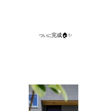
完成🏠✨
ついに