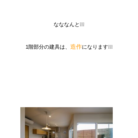
なななんと❕❕❕
造作
1階部分の建具は、
になります❕❕❕