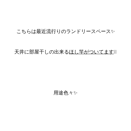
ランドリースペース
こちらは最近流行りの
✨
天井に部屋干しの出来る
ほし竿がついてます
❕❕
用途色々✨