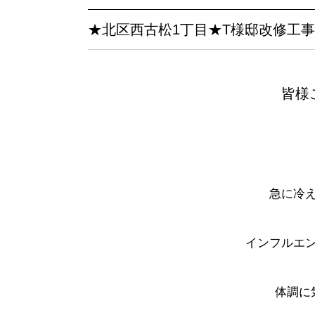
★北区西古松1丁目★T様邸改修工事( 
皆様
急に冷え
インフルエ
体調に