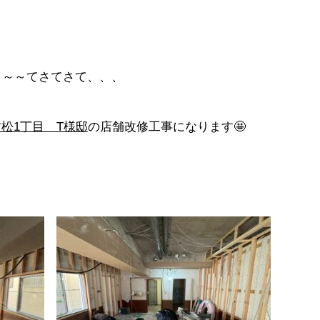
～～～てさてさて、、、
松1丁目 T様邸
の店舗改修工事になります🤩