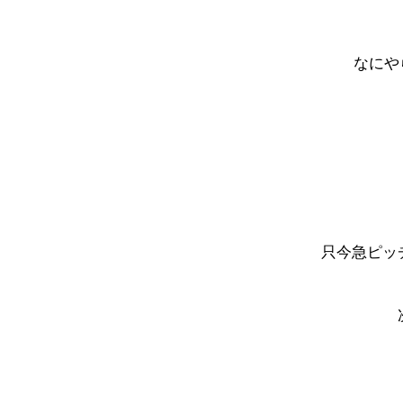
なにや
只今急ピッ