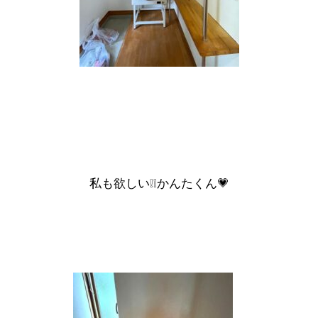
私も欲しい❕❕かんたくん💗