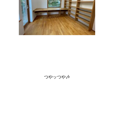
つやッつや🎶