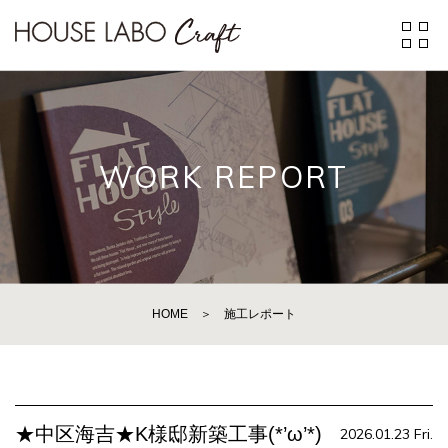
WORK REPORT
HOME
＞
施工レポート
★中区海吉★K様邸新築工事(*’ω’*)
2026.01.23 Fri.