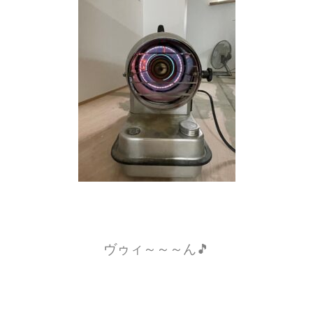
ヴゥィ～～～ん🎵