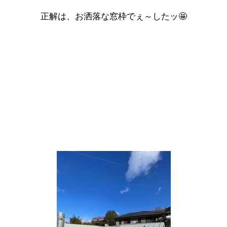
正解は、お洒落な窓枠でぇ～したッ🤩