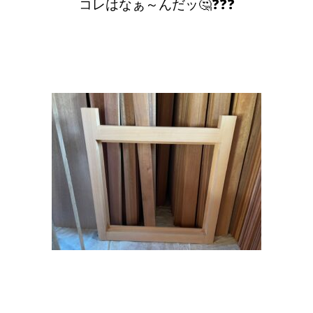
コレはなぁ～んだッ🤔❓❓❓