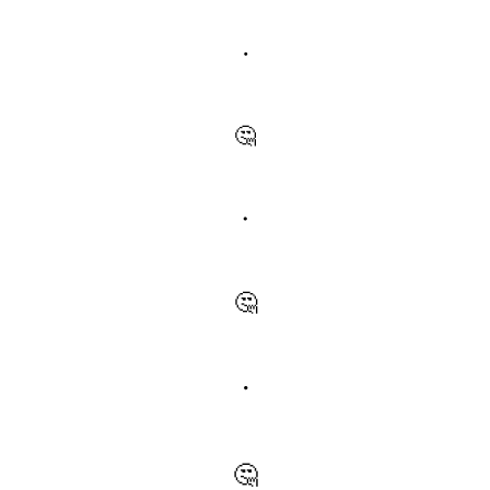
・
🤔
・
🤔
・
🤔