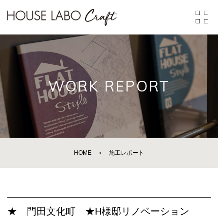
WORK REPORT
HOME
＞
施工レポート
★ 門田文化町 ★H様邸リノベーション