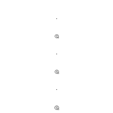
・
🤔
・
🤔
・
🤔