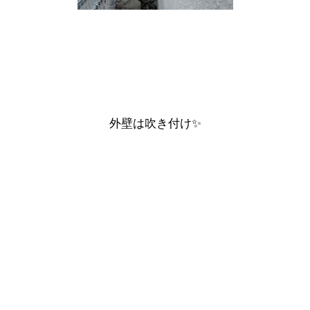
外壁は
吹き付け
✨