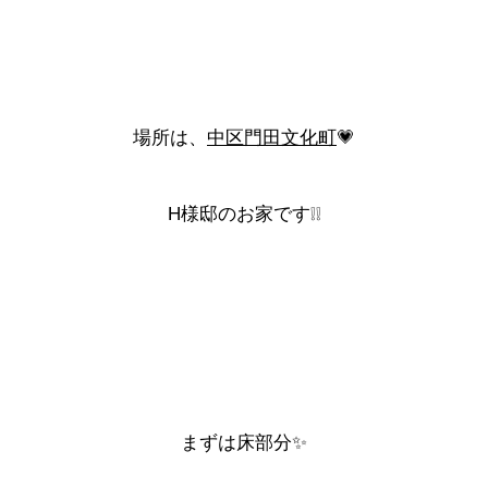
場所は、
中区門田文化町
💗
H様邸のお家です❕❕
まずは
床
部分✨