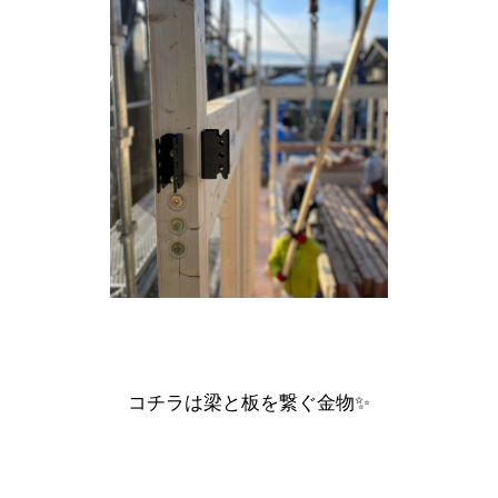
コチラは梁と板を繋ぐ金物✨