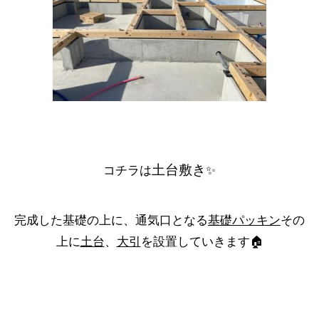
土台敷き
コチラは
✨
完成した基礎の上に、通気口となる
基礎パッキン
その
上に
土台
、
大引
を設置していきます🏠