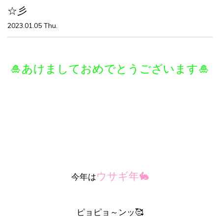
☆彡
2023.01.05 Thu.
🎍あけましておめでとうございます🎍
ウサギ年🐇
今年は
ピョピョ～ンッ🥰