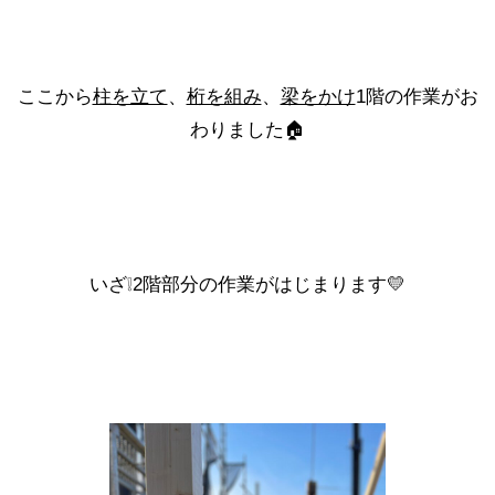
ここから
柱を立て
、
桁を組み
、
梁をかけ
1階の作業がお
わりました🏠
いざ❕2階部分の作業がはじまります💛