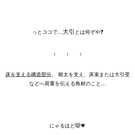
大引
っとココで…
とは何ぞや❓
↓ ↓ ↓
床を支える構造部分
。 根太を支え、床束または大引受
などへ荷重を伝える角材のこと…
にゃるほど😾💗