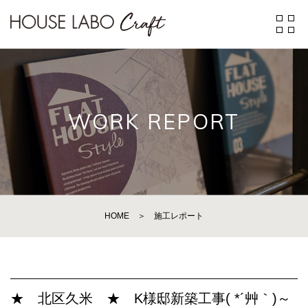
WORK REPORT
HOME
＞
施工レポート
★ 北区久米 ★ K様邸新築工事( *´艸｀)～