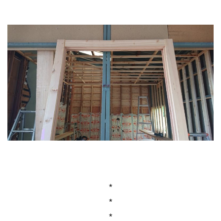
*
*
*