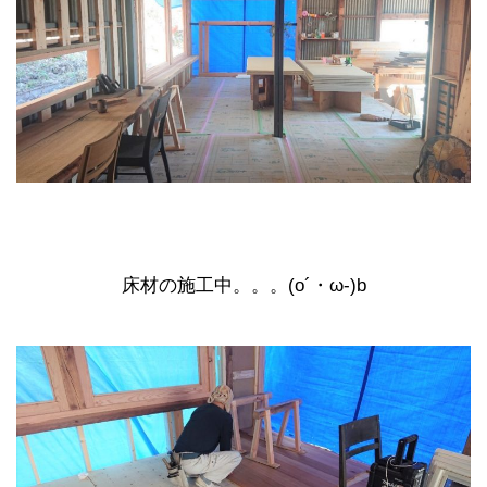
床材の施工中。。。(o´・ω-)b